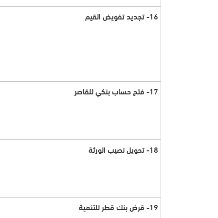
16- تجديد تفويض القيم
17- فتح حساب بنكي للقاصر
18- تحويل نصيب الورثة
19- قرض بنك قطر للتنمية